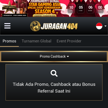
10
05
06
00
HR
JAM
MEN
DTK
Promos
Turnamen Global
Event Provider
Promo Cashback
Tidak Ada Promo, Cashback atau Bonus
Referral Saat Ini