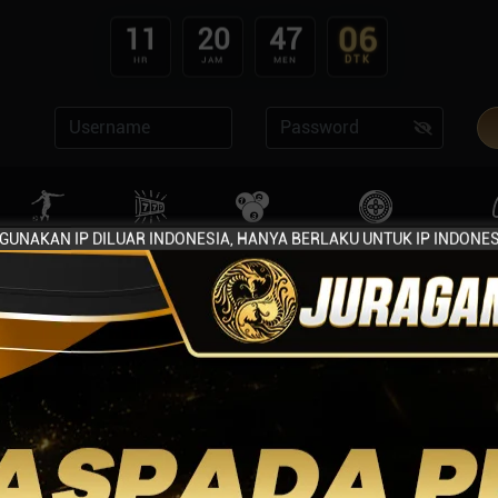
05
11
20
47
DTK
HR
JAM
MEN
UNAKAN IP DILUAR INDONESIA, HANYA BERLAKU UNTUK IP INDONES
SPORT
SLOTS
TOGEL
LIVE CASINO
E-