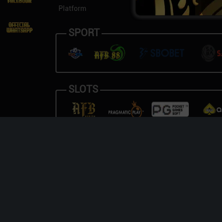
Platform
SPORT
SLOTS
TOGEL