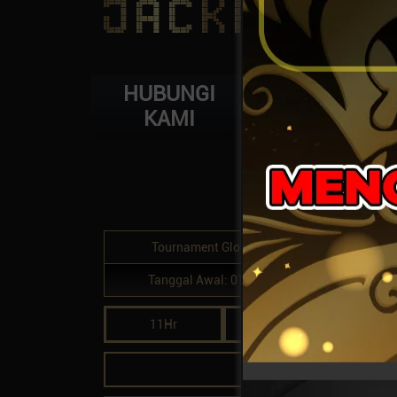
JACKPOT
HUBUNGI
W
KAMI
Tournament Global STAR GAMING ASIA Spec
Tanggal Awal:
01/08/2026
T
11
Hr
20
Jam
4
Informasi Hadiah