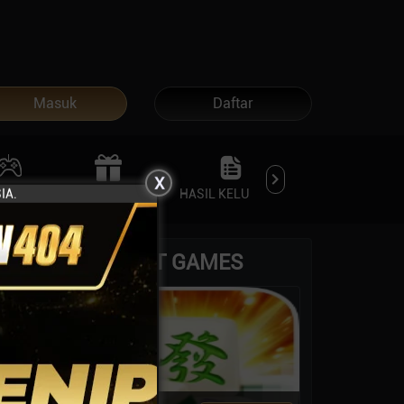
Masuk
Daftar
X
IA.
GAMES
PROMOSI
HASIL KELUARAN
HOT GAMES