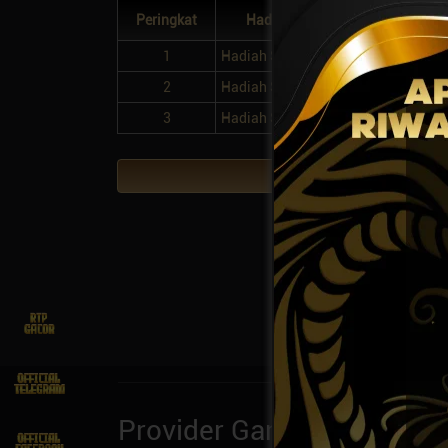
Peringkat
Hadiah
1
Hadiah Special
Huawei Mate XT Ul
2
Hadiah Special
iPhone
3
Hadiah Special
Samsung
Detail
Provider Game