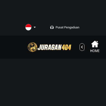
Pusat Pengaduan
HOME