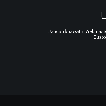
U
Jangan khawatir. Webmaster 
Custo