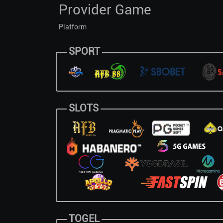
Provider Game
Platform
SPORT
SLOTS
TOGEL